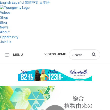
English
Español
繁體中文
日本語
Videos
Shop
Blog
News
About
Opportunity
Join Us
Enter terms to s
VIDEOS HOME
MENU