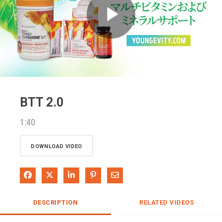
Play
Video
BTT 2.0
1:40
DOWNLOAD VIDEO
Share on Facebook
Share on X
Share on LinkedIn
Pin on Pinterest
Share via Email
DESCRIPTION
RELATED VIDEOS