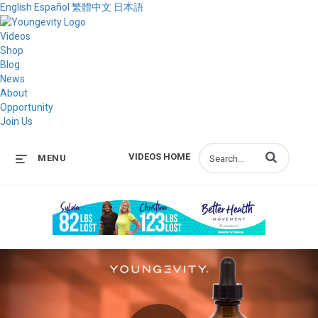
English
Español
繁體中文
日本語
Videos
Shop
Blog
News
About
Opportunity
Join Us
Enter terms to s
VIDEOS HOME
MENU