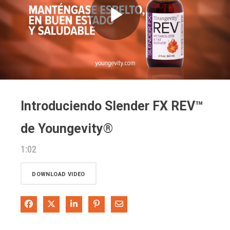
Play
Video
Introduciendo Slender FX REV™
de Youngevity®
1:02
DOWNLOAD VIDEO
Share on Facebook
Share on X
Share on LinkedIn
Pin on Pinterest
Share via Email