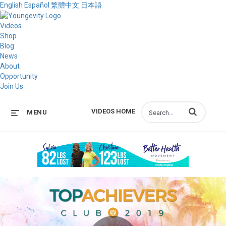
English
Español
繁體中文
日本語
Videos
Shop
Blog
News
About
Opportunity
Join Us
Enter terms to s
VIDEOS HOME
MENU