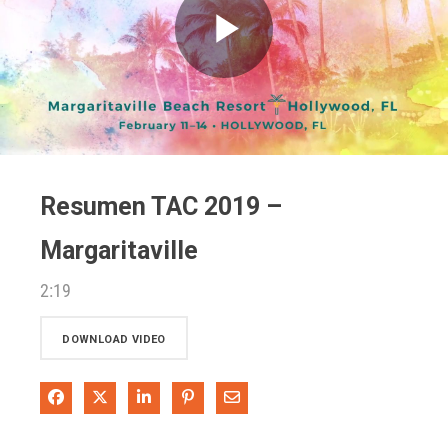
Play
Video
Resumen TAC 2019 –
Margaritaville
2:19
DOWNLOAD VIDEO
Share on Facebook
Share on X
Share on LinkedIn
Pin on Pinterest
Share via Email