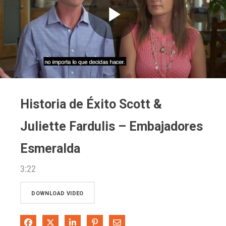
Play
Video
Historia de Éxito Scott &
Juliette Fardulis – Embajadores
Esmeralda
3:22
DOWNLOAD VIDEO
Share on Facebook
Share on X
Share on LinkedIn
Pin on Pinterest
Share via Email