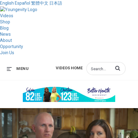
English
Español
繁體中文
日本語
Videos
Shop
Blog
News
About
Opportunity
Join Us
Enter terms to s
VIDEOS HOME
MENU