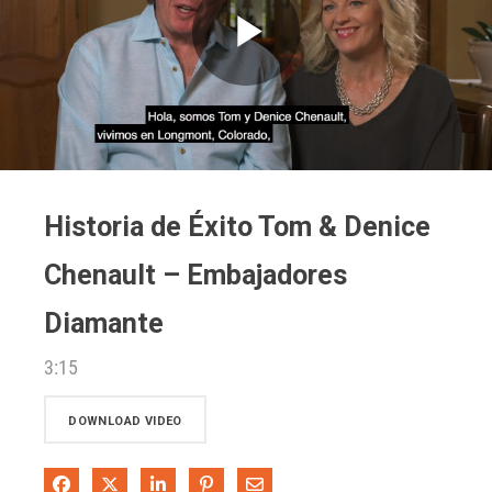
Play
Video
Historia de Éxito Tom & Denice
Chenault – Embajadores
Diamante
3:15
DOWNLOAD VIDEO
Share on Facebook
Share on X
Share on LinkedIn
Pin on Pinterest
Share via Email