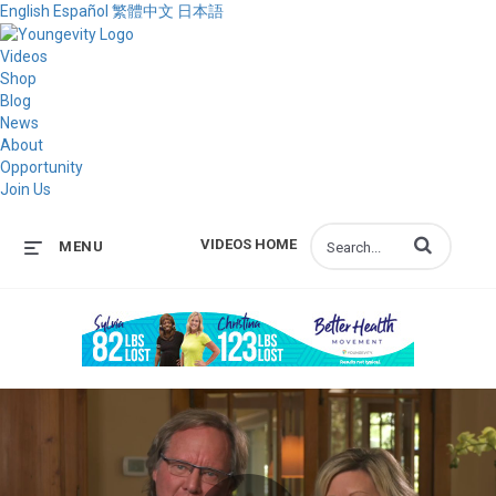
English
Español
繁體中文
日本語
Videos
Shop
Blog
News
About
Opportunity
Join Us
Enter terms to s
VIDEOS HOME
MENU