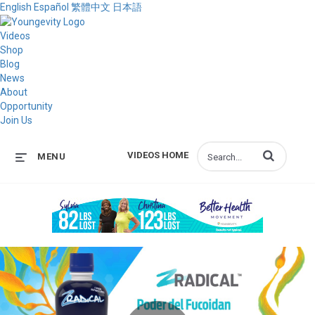
English
Español
繁體中文
日本語
Videos
Shop
Blog
News
About
Opportunity
Join Us
Enter terms to s
VIDEOS HOME
MENU