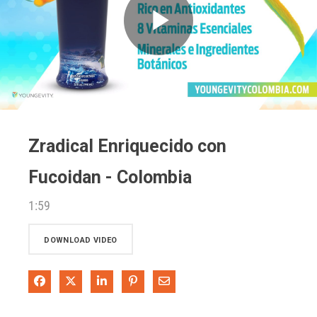
Play
Video
Zradical Enriquecido con
Fucoidan - Colombia
1:59
DOWNLOAD VIDEO
Share on Facebook
Share on X
Share on LinkedIn
Pin on Pinterest
Share via Email