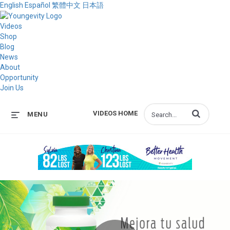
English
Español
繁體中文
日本語
Videos
Shop
Blog
News
About
Opportunity
Join Us
Enter terms to s
VIDEOS HOME
MENU