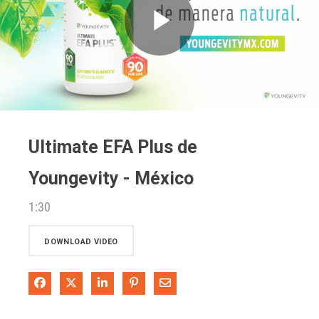
Play
Video
Ultimate EFA Plus de
Youngevity - México
1:30
DOWNLOAD VIDEO
Share on Facebook
Share on X
Share on LinkedIn
Pin on Pinterest
Share via Email