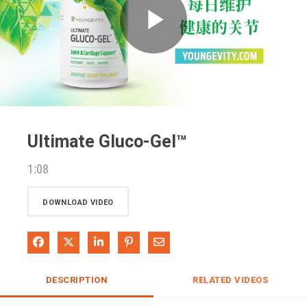
Play
Video
Ultimate Gluco-Gel™
1:08
DOWNLOAD VIDEO
Share on Facebook
Share on X
Share on LinkedIn
Pin on Pinterest
Share via Email
DESCRIPTION
RELATED VIDEOS