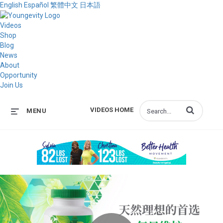
English
Español
繁體中文
日本語
Videos
Shop
Blog
News
About
Opportunity
Join Us
Enter terms to s
VIDEOS HOME
MENU