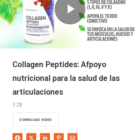
Play
Video
Collagen Peptides: Afpoyo
nutricional para la salud de las
articulaciones
1:28
DOWNLOAD VIDEO
Share on Facebook
Share on X
Share on LinkedIn
Pin on Pinterest
Share via Email