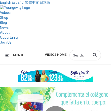
English
Español
繁體中文
日本語
Videos
Shop
Blog
News
About
Opportunity
Join Us
Enter terms to s
VIDEOS HOME
MENU