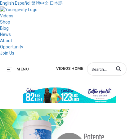
English
Español
繁體中文
日本語
Videos
Shop
Blog
News
About
Opportunity
Join Us
Enter terms to s
VIDEOS HOME
MENU