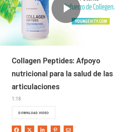
Play
Video
Collagen Peptides: Afpoyo
nutricional para la salud de las
articulaciones
1:18
DOWNLOAD VIDEO
Share on Facebook
Share on X
Share on LinkedIn
Pin on Pinterest
Share via Email