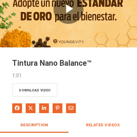
Play
Video
Tintura Nano Balance™
1:01
DOWNLOAD VIDEO
Share on Facebook
Share on X
Share on LinkedIn
Pin on Pinterest
Share via Email
DESCRIPTION
RELATED VIDEOS