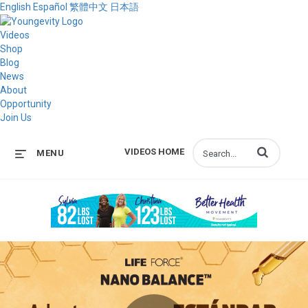
English
Español
繁體中文
日本語
Videos
Shop
Blog
News
About
Opportunity
Join Us
Enter terms to s
VIDEOS HOME
MENU